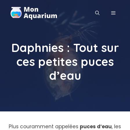
Aller
au
MENU
contenu
Daphnies : Tout sur
ces petites puces
d’eau
Plus couramment appelées
puces d’eau
, les