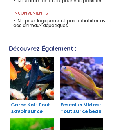
Nourriture de choix pour vos poissons
INCONVÉNIENTS
Ne peux logiquement pas cohabiter avec
des animaux aquatiques
Découvrez Également :
Carpe Koi : Tout
Ecsenius Midas :
savoir sur ce
Tout sur ce beau
super poisson
poisson orangé