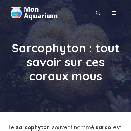
Aller
au
MENU
contenu
Sarcophyton : tout
savoir sur ces
coraux mous
Le
Sarcophyton
, souvent nommé
sarco
, est